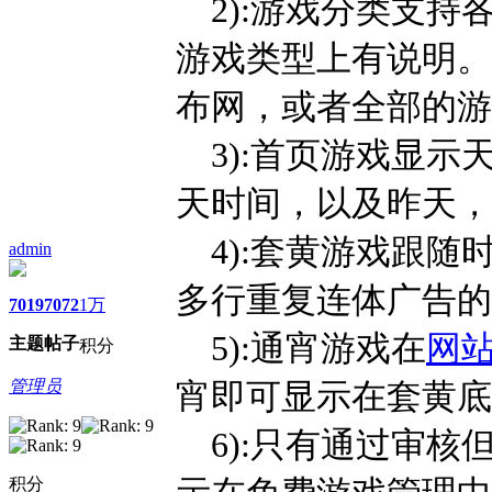
2):游戏分类支持
游戏类型上有说明。
布网，或者全部的游
3):首页游戏显示
天时间，以及昨天，
4):套黄游戏跟随
admin
多行重复连体广告的功
7019
7072
1万
5):通宵游戏在
网
主题
帖子
积分
管理员
宵即可显示在套黄底
6):只有通过审核
积分