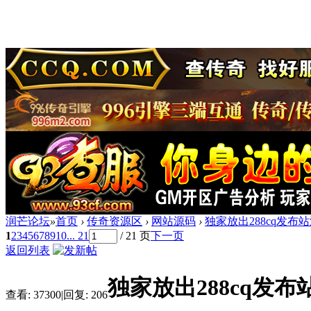
润芒论坛
»
首页
›
传奇资源区
›
网站源码
›
独家放出288cq发布
1
2
3
4
5
6
7
8
9
10
... 21
/ 21 页
下一页
返回列表
独家放出288cq发
查看:
37300
|
回复:
206