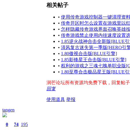
相关帖子
•
使用传奇游戏控制器一键清理资
•
传奇开区时怎么设置在游戏里以
•
怎样隐藏传奇游戏界面召唤英雄
•
传奇游戏禁止使用内挂速度设置
•
1.85逆火战神合击全新版[BLUE引
•
清风复古迷失第一季版[HERO引擎
•
1.80傲视合击版[BLUE引擎]
•
1.85影锋星王合击版[BLUE引擎]
•
权利的游戏之三魂七魄单职业版[G
•
1.80至尊合击极品星王版[BLUE引
润芒论坛所有资源均免费下载，回复帖子即出
回复
使用道具
举报
tangen
0
74
195