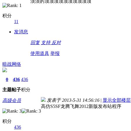
淡淡的顶顶顶顶顶顶顶顶顶顶
积分
11
发消息
回复
支持
反对
使用道具
举报
暗战网络
0
436
436
主题
帖子
积分
发表于 2013-5-31 14:56:16
|
显示全部楼层
高级会员
高仿S5SF龙腾飞舞2012新版发布站程序
积分
436