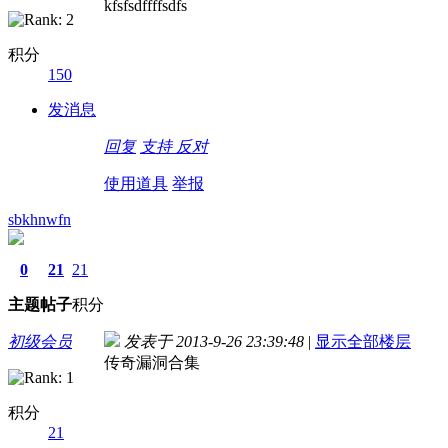
kfsfsdffffsdfs
积分
150
发消息
回复
支持
反对
使用道具
举报
sbkhnwfn
0
21
21
主题
帖子
积分
初级会员
发表于 2013-9-26 23:39:48
|
显示全部楼层
传奇漏洞合集
积分
21