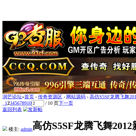
润芒论坛
»
首页
›
传奇资源区
›
网站源码
›
高仿S5SF龙腾飞舞2
1
2
3
4
5
6
7
8
9
10
/ 10 页
下一页
返回列表
高仿S5SF龙腾飞舞20
楼主:
admin