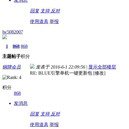
发消息
回复
支持
反对
使用道具
举报
lw5082007
1
868
868
主题
帖子
积分
铜牌会员
发表于 2016-6-1 22:09:56
|
显示全部楼层
RE: BLUE引擎单机一键更新包 [修改]
积分
868
发消息
回复
支持
反对
使用道具
举报