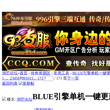
润芒论坛
»
首页
›
传奇资源区
›
常用工具
›
BLUE引擎单机一键
1 ...
2
3
4
5
6
7
8
9
10
11
... 171
/ 171 页
下一页
返回列表
BLUE引擎单机一键
楼主:
润芒论坛
[复制链接]