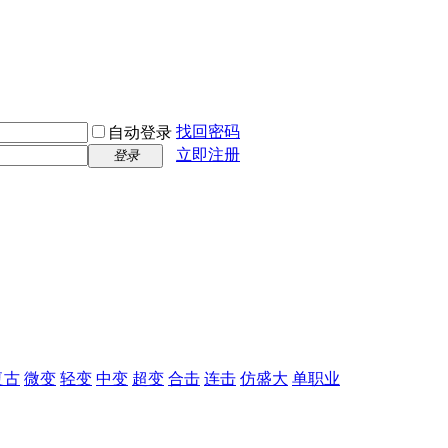
找回密码
自动登录
立即注册
登录
复古
微变
轻变
中变
超变
合击
连击
仿盛大
单职业