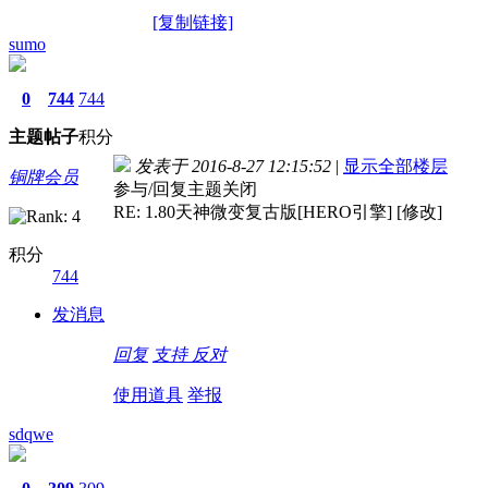
[复制链接]
sumo
0
744
744
主题
帖子
积分
发表于 2016-8-27 12:15:52
|
显示全部楼层
铜牌会员
参与/回复主题关闭
RE: 1.80天神微变复古版[HERO引擎] [修改]
积分
744
发消息
回复
支持
反对
使用道具
举报
sdqwe