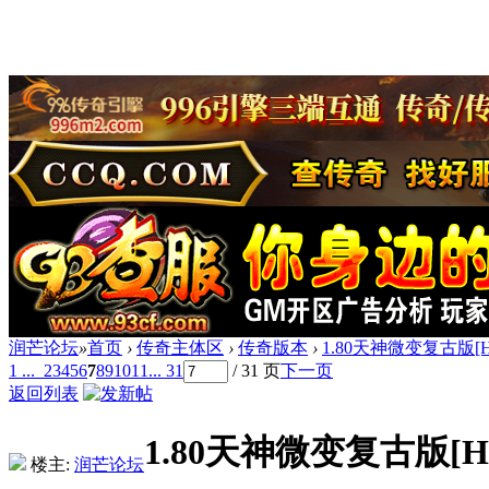
润芒论坛
»
首页
›
传奇主体区
›
传奇版本
›
1.80天神微变复古版[
1 ...
2
3
4
5
6
7
8
9
10
11
... 31
/ 31 页
下一页
返回列表
1.80天神微变复古版[H
楼主:
润芒论坛