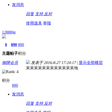
发消息
回复
支持
反对
使用道具
举报
12888jie
0
890
890
主题
帖子
积分
铜牌会员
发表于 2016-8-27 17:24:17
|
显示全部楼层
呆呆呆呆呆呆呆呆呆呆呆呆地
积分
890
发消息
回复
支持
反对