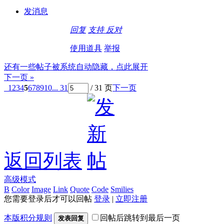
发消息
回复
支持
反对
使用道具
举报
还有一些帖子被系统自动隐藏，点此展开
下一页 »
1
2
3
4
5
6
7
8
9
10
... 31
/ 31 页
下一页
返回列表
高级模式
B
Color
Image
Link
Quote
Code
Smilies
您需要登录后才可以回帖
登录
|
立即注册
本版积分规则
回帖后跳转到最后一页
发表回复