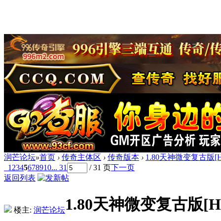
润芒论坛
»
首页
›
传奇主体区
›
传奇版本
›
1.80天神微变复古版[
1
2
3
4
5
6
7
8
9
10
... 31
/ 31 页
下一页
返回列表
1.80天神微变复古版[H
楼主:
润芒论坛