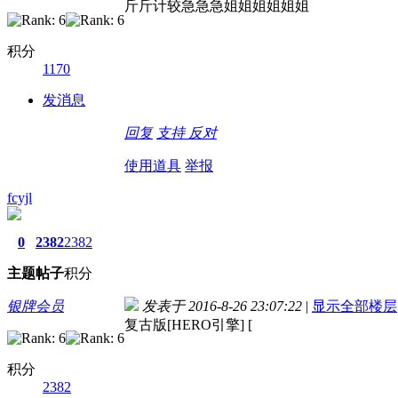
斤斤计较急急急姐姐姐姐姐姐
积分
1170
发消息
回复
支持
反对
使用道具
举报
fcyjl
0
2382
2382
主题
帖子
积分
银牌会员
发表于 2016-8-26 23:07:22
|
显示全部楼层
复古版[HERO引擎] [
积分
2382