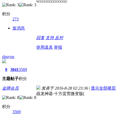
vcccccccccccccccc
积分
273
发消息
回复
支持
反对
使用道具
举报
zhuyou
0
3041
3569
主题
帖子
积分
金牌会员
发表于 2016-8-28 02:23:36
|
显示全部楼层
战龙神器·十方蛮荒微变版[
积分
3569