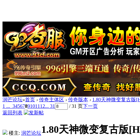
润芒论坛
»
首页
›
传奇主体区
›
传奇版本
›
1.80天神微变复古版[
1 ...
3
4
5
6
7
8
9
10
11
12
... 31
/ 31 页
下一页
返回列表
1.80天神微变复古版[H
楼主:
润芒论坛