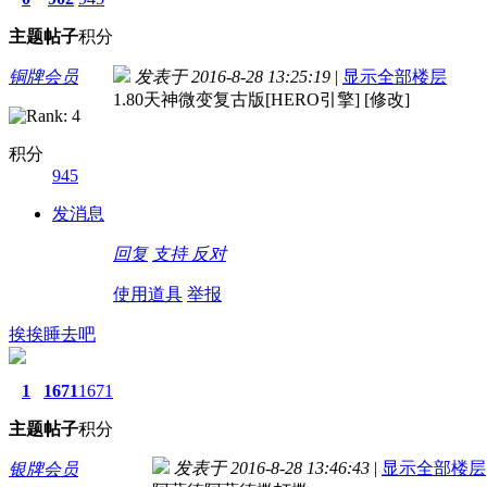
主题
帖子
积分
铜牌会员
发表于 2016-8-28 13:25:19
|
显示全部楼层
1.80天神微变复古版[HERO引擎] [修改]
积分
945
发消息
回复
支持
反对
使用道具
举报
挨挨睡去吧
1
1671
1671
主题
帖子
积分
发表于 2016-8-28 13:46:43
|
显示全部楼层
银牌会员