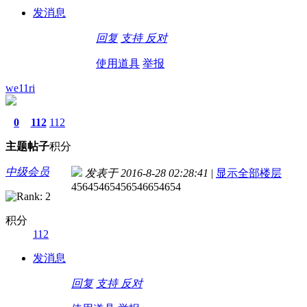
发消息
回复
支持
反对
使用道具
举报
we11ri
0
112
112
主题
帖子
积分
中级会员
发表于 2016-8-28 02:28:41
|
显示全部楼层
45645465456546654654
积分
112
发消息
回复
支持
反对