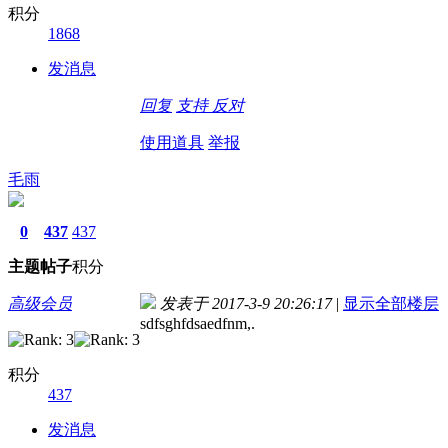
积分
1868
发消息
回复
支持
反对
使用道具
举报
毛雨
0
437
437
主题
帖子
积分
高级会员
发表于 2017-3-9 20:26:17
|
显示全部楼层
sdfsghfdsaedfnm,.
积分
437
发消息