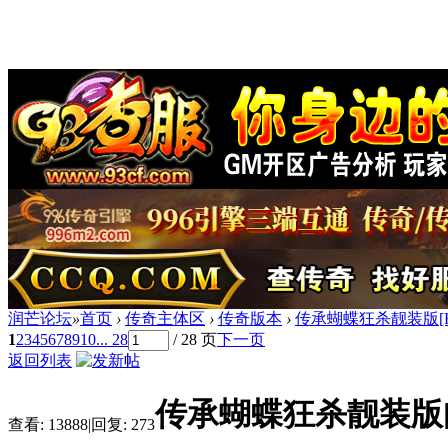
润芒论坛
»
首页
›
传奇主体区
›
传奇版本
›
传承蝴蝶狂杀靓装版[H
1
2
3
4
5
6
7
8
9
10
... 28
/ 28 页
下一页
返回列表
传承蝴蝶狂杀靓装版[
查看:
13888
|
回复:
273