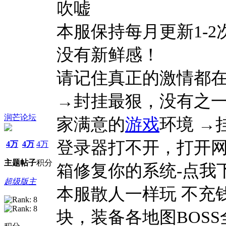
吹嘘
本服保持每月更新1-
没有新鲜感！
请记住真正的激情都
→封挂最狠，没有之一
润芒论坛
家满意的
游戏
环境 →
登录器打不开，打开网
4万
4万
4万
主题
帖子
积分
箱修复你的系统-点我
超级版主
本服散人一样玩 不充钱
块，装备各地图BOSS