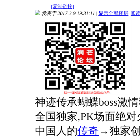
[复制链接]
发表于 2017-3-9 19:31:11
|
显示全部楼层
|
阅
神迹传承蝴蝶boss激情
全国独家,PK场面绝
中国人的
传奇
→独家