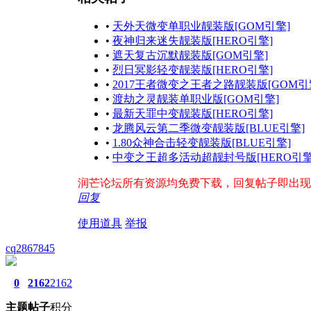
•
天外天微变单职业靓装版[GOM引擎]
•
夜神归来迷失靓装版[HERO引擎]
•
遮天复古沉默靓装版[GOM引擎]
•
烈日冥影轻变靓装版[HERO引擎]
•
2017王者微变之王者之路靓装版[GOM引
•
渡劫之灵靓装单职业版[GOM引擎]
•
最新天罪中变靓装版[HERO引擎]
•
龙腾风云第二季微变靓装版[BLUE引擎]
•
1.80众神合击轻变靓装版[BLUE引擎]
•
中变之王超多活动超靓封号版[HERO引擎
润芒论坛所有资源均免费下载，回复帖子即出现下载地
回复
使用道具
举报
cq2867845
0
2162
2162
主题
帖子
积分