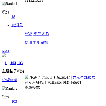
3213213213
积分
18
发消息
回复
支持
反对
使用道具
举报
6641
1
103
103
主题
帖子
积分
发表于 2020-2-1 16:39:41
|
显示全部楼层
中级会员
冰女巫师战士六套靓装时装 [修改]
高级模式
积分
103