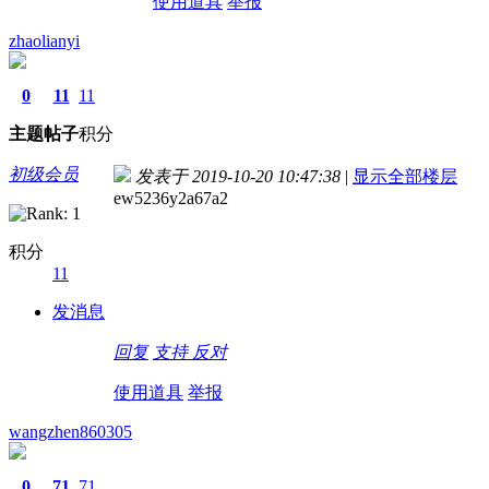
使用道具
举报
zhaolianyi
0
11
11
主题
帖子
积分
初级会员
发表于 2019-10-20 10:47:38
|
显示全部楼层
ew5236y2a67a2
积分
11
发消息
回复
支持
反对
使用道具
举报
wangzhen860305
0
71
71