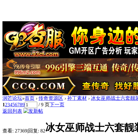
润芒论坛
»
首页
›
传奇资源区
›
补丁素材
›
冰女巫师战士六套靓
1
2
3
4
5
6
7
8
9
/ 9 页
下一页
返回列表
冰女巫师战士六套靓
查看:
27369
|
回复:
82