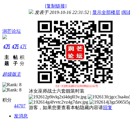
[复制链接]
发表于 2019-10-16 22:31:52
|
显示全部楼层
|
阅
润芒论坛
4万
4万
4万
主
帖
积
题
子
分
超级版主
冰女巫师战士六套靓装时装
积分
44707
游客，如果您要查看本帖隐藏内容请
回复
发消息