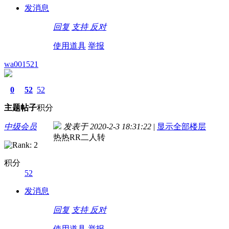
发消息
回复
支持
反对
使用道具
举报
wa001521
0
52
52
主题
帖子
积分
中级会员
发表于 2020-2-3 18:31:22
|
显示全部楼层
热热RR二人转
积分
52
发消息
回复
支持
反对
使用道具
举报