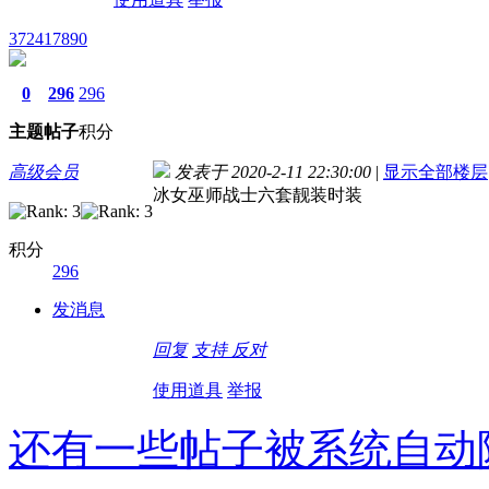
372417890
0
296
296
主题
帖子
积分
高级会员
发表于 2020-2-11 22:30:00
|
显示全部楼层
冰女巫师战士六套靓装时装
积分
296
发消息
回复
支持
反对
使用道具
举报
还有一些帖子被系统自动