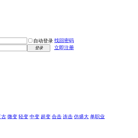
找回密码
自动登录
立即注册
登录
复古
微变
轻变
中变
超变
合击
连击
仿盛大
单职业