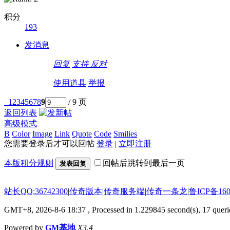
积分
193
发消息
回复
支持
反对
使用道具
举报
1
2
3
4
5
6
7
8
9
/ 9 页
返回列表
高级模式
B
Color
Image
Link
Quote
Code
Smilies
您需要登录后才可以回帖
登录
|
立即注册
本版积分规则
回帖后跳转到最后一页
发表回复
站长QQ:36742300
|
传奇版本
|
传奇服务端
|
传奇一条龙
|
鲁ICP备160
GMT+8, 2026-8-6 18:37
, Processed in 1.229845 second(s), 17 querie
Powered by
GM基地
X3.4