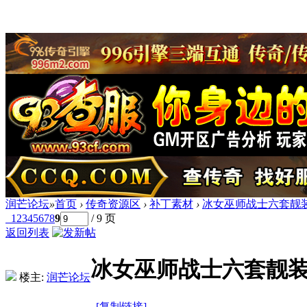
润芒论坛
»
首页
›
传奇资源区
›
补丁素材
›
冰女巫师战士六套靓
1
2
3
4
5
6
7
8
9
/ 9 页
返回列表
冰女巫师战士六套靓
楼主:
润芒论坛
[复制链接]