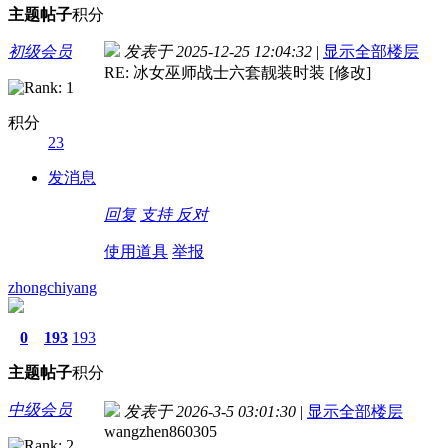
主题
帖子
积分
初级会员
发表于 2025-12-25 12:04:32
|
显示全部楼层
RE: 冰女巫师战士六套靓装时装 [修改]
积分
23
发消息
回复
支持
反对
使用道具
举报
zhongchiyang
0
193
193
主题
帖子
积分
中级会员
发表于 2026-3-5 03:01:30
|
显示全部楼层
wangzhen860305