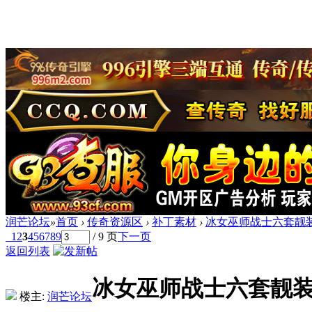
润芒论坛
»
首页
›
传奇资源区
›
补丁素材
›
冰女巫师战士六套靓
1
2
3
4
5
6
7
8
9
/ 9 页
下一页
返回列表
冰女巫师战士六套靓
楼主:
润芒论坛