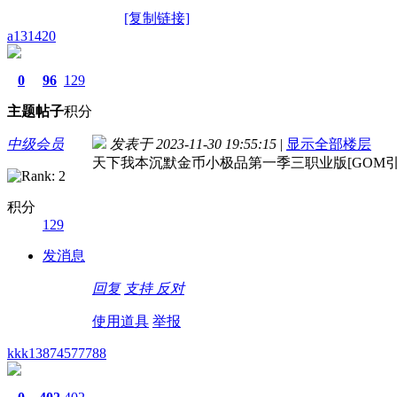
[复制链接]
a131420
0
96
129
主题
帖子
积分
中级会员
发表于 2023-11-30 19:55:15
|
显示全部楼层
天下我本沉默金币小极品第一季三职业版[GOM
积分
129
发消息
回复
支持
反对
使用道具
举报
kkk13874577788