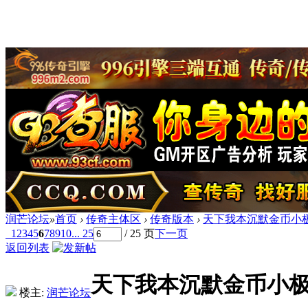
润芒论坛
»
首页
›
传奇主体区
›
传奇版本
›
天下我本沉默金币小极
1
2
3
4
5
6
7
8
9
10
... 25
/ 25 页
下一页
返回列表
天下我本沉默金币小极
楼主:
润芒论坛