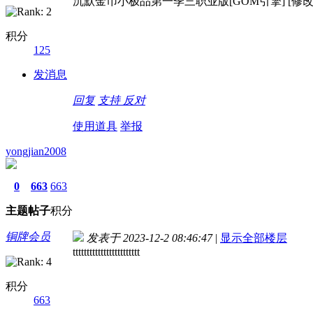
沉默金币小极品第一季三职业版[GOM引擎] [修改
积分
125
发消息
回复
支持
反对
使用道具
举报
yongjian2008
0
663
663
主题
帖子
积分
铜牌会员
发表于 2023-12-2 08:46:47
|
显示全部楼层
tttttttttttttttttttttttt
积分
663