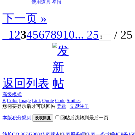
使用道具
举报
下一页 »
1
2
3
4
5
6
7
8
9
10
... 25
/ 2
返回列表
高级模式
B
Color
Image
Link
Quote
Code
Smilies
您需要登录后才可以回帖
登录
|
立即注册
本版积分规则
回帖后跳转到最后一页
发表回复
站长QQ:36742300
|
传奇版本
|
传奇服务端
|
传奇一条龙
|
鲁ICP备160