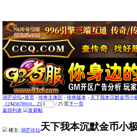
润芒论坛
»
首页
›
传奇主体区
›
传奇版本
›
天下我本沉默金币小极
1
2
3
4
5
6
7
8
9
10
... 25
/ 25 页
下一页
返回列表
天下我本沉默金币小极
楼主:
润芒论坛