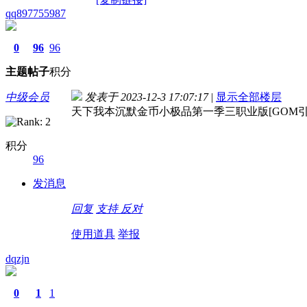
qq897755987
0
96
96
主题
帖子
积分
中级会员
发表于 2023-12-3 17:07:17
|
显示全部楼层
天下我本沉默金币小极品第一季三职业版[GOM引
积分
96
发消息
回复
支持
反对
使用道具
举报
dqzjn
0
1
1