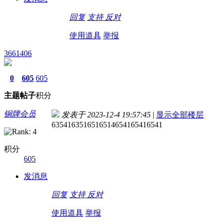
回复
支持
反对
使用道具
举报
3661406
0
605
605
主题
帖子
积分
铜牌会员
发表于 2023-12-4 19:57:45
|
显示全部楼层
6354163516516514654165416541
积分
605
发消息
回复
支持
反对
使用道具
举报