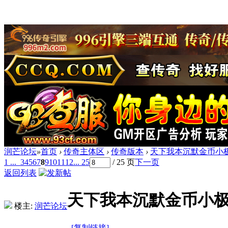
润芒论坛
»
首页
›
传奇主体区
›
传奇版本
›
天下我本沉默金币小极
1 ...
3
4
5
6
7
8
9
10
11
12
... 25
/ 25 页
下一页
返回列表
天下我本沉默金币小极
楼主:
润芒论坛
[复制链接]