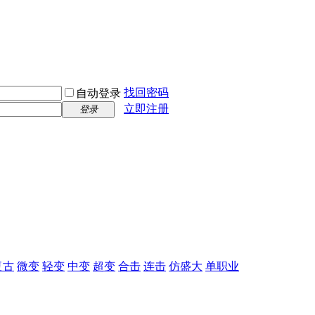
找回密码
自动登录
立即注册
登录
复古
微变
轻变
中变
超变
合击
连击
仿盛大
单职业