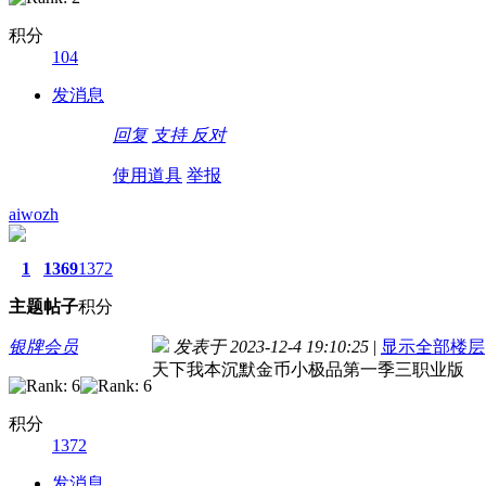
积分
104
发消息
回复
支持
反对
使用道具
举报
aiwozh
1
1369
1372
主题
帖子
积分
银牌会员
发表于 2023-12-4 19:10:25
|
显示全部楼层
天下我本沉默金币小极品第一季三职业版
积分
1372
发消息