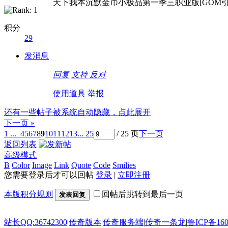
天下我本沉默金币小极品第一季三职业版[GOM引
积分
29
发消息
回复
支持
反对
使用道具
举报
还有一些帖子被系统自动隐藏，点此展开
下一页 »
1 ...
4
5
6
7
8
9
10
11
12
13
... 25
/ 25 页
下一页
返回列表
高级模式
B
Color
Image
Link
Quote
Code
Smilies
您需要登录后才可以回帖
登录
|
立即注册
本版积分规则
回帖后跳转到最后一页
发表回复
站长QQ:36742300
|
传奇版本
|
传奇服务端
|
传奇一条龙
|
鲁ICP备160