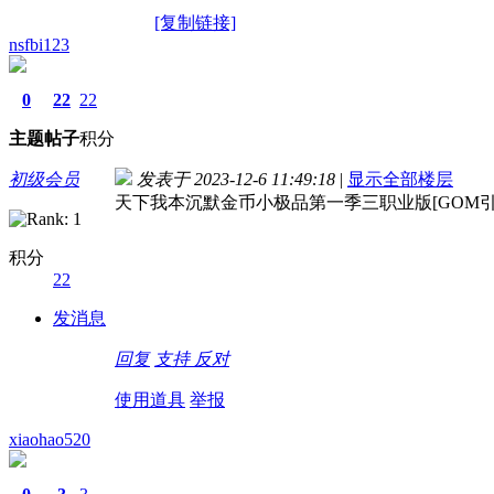
[复制链接]
nsfbi123
0
22
22
主题
帖子
积分
初级会员
发表于 2023-12-6 11:49:18
|
显示全部楼层
天下我本沉默金币小极品第一季三职业版[GOM引擎
积分
22
发消息
回复
支持
反对
使用道具
举报
xiaohao520