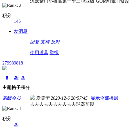
沉默金币小极品第一季三职业版[GOM引擎] [修改
积分
145
发消息
回复
支持
反对
使用道具
举报
279989818
0
26
26
主题
帖子
积分
初级会员
发表于 2023-12-6 20:57:45
|
显示全部楼层
去去去去去去去去去去球器前期
积分
26