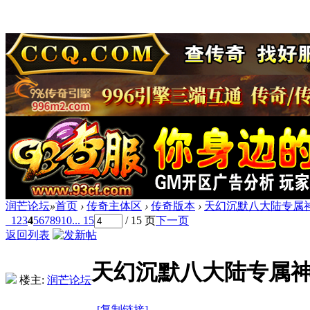
润芒论坛
»
首页
›
传奇主体区
›
传奇版本
›
天幻沉默八大陆专属神
1
2
3
4
5
6
7
8
9
10
... 15
/ 15 页
下一页
返回列表
天幻沉默八大陆专属神
楼主:
润芒论坛
[复制链接]