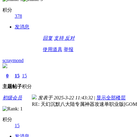
积分
378
发消息
回复
支持
反对
使用道具
举报
scraymond
0
15
15
主题
帖子
积分
初级会员
发表于 2025-3-22 11:43:32
|
显示全部楼层
RE: 天幻沉默八大陆专属神器攻速单职业版[GOM引
积分
15
发消息