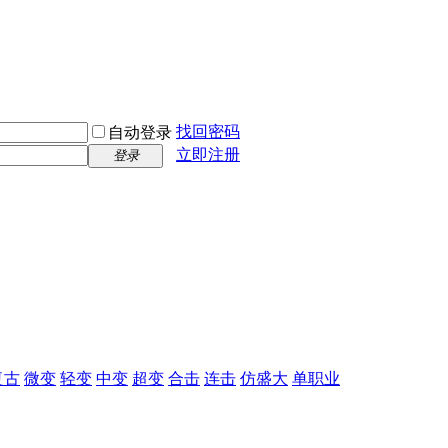
找回密码
自动登录
立即注册
登录
复古
微变
轻变
中变
超变
合击
连击
仿盛大
单职业