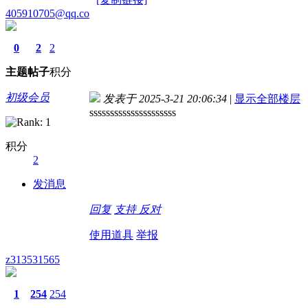
405910705@qq.co
0
2
2
主题
帖子
积分
初级会员
发表于 2025-3-21 20:06:34
|
显示全部楼层
sssssssssssssssssssss
积分
2
发消息
回复
支持
反对
使用道具
举报
z313531565
1
254
254