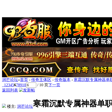
润芒论坛
»
首页
›
传奇主体区
›
传奇版本
›
寒霜沉默专属神器单职
1
2
3
4
5
6
7
8
9
10
/ 10 页
下一页
返回列表
寒霜沉默专属神器单职
楼主:
润芒论坛