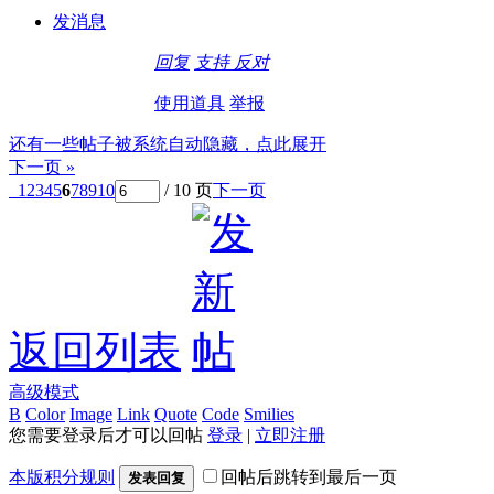
发消息
回复
支持
反对
使用道具
举报
还有一些帖子被系统自动隐藏，点此展开
下一页 »
1
2
3
4
5
6
7
8
9
10
/ 10 页
下一页
返回列表
高级模式
B
Color
Image
Link
Quote
Code
Smilies
您需要登录后才可以回帖
登录
|
立即注册
本版积分规则
回帖后跳转到最后一页
发表回复