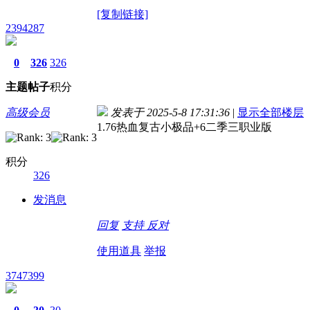
[复制链接]
2394287
0
326
326
主题
帖子
积分
高级会员
发表于 2025-5-8 17:31:36
|
显示全部楼层
1.76热血复古小极品+6二季三职业版
积分
326
发消息
回复
支持
反对
使用道具
举报
3747399