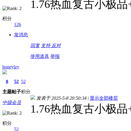
1.76热血复古小极
积分
126
发消息
回复
支持
反对
使用道具
举报
honeylzy
0
52
52
主题
帖子
积分
发表于 2025-5-8 20:50:34
|
显示全部楼层
中级会员
1.76热血复古小极
积分
52