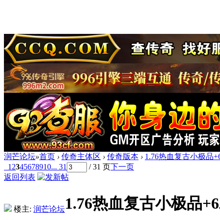
润芒论坛
»
首页
›
传奇主体区
›
传奇版本
›
1.76热血复古小极品
1
2
3
4
5
6
7
8
9
10
... 31
/ 31 页
下一页
返回列表
1.76热血复古小极品+
楼主:
润芒论坛