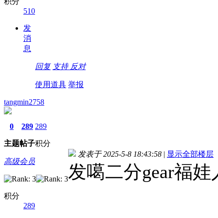
积分
510
发
消
息
回复
支持
反对
使用道具
举报
tangmin2758
0
289
289
主题
帖子
积分
发表于 2025-5-8 18:43:58
|
显示全部楼层
高级会员
发噶二分gear福娃
积分
289