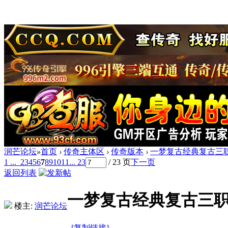
润芒论坛
»
首页
›
传奇主体区
›
传奇版本
›
一梦复古经典复古三职
1 ...
2
3
4
5
6
7
8
9
10
11
... 23
/ 23 页
下一页
返回列表
一梦复古经典复古三职
楼主:
润芒论坛
[复制链接]