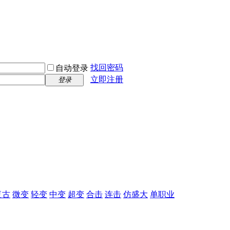
找回密码
自动登录
立即注册
登录
复古
微变
轻变
中变
超变
合击
连击
仿盛大
单职业