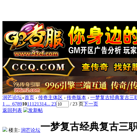
润芒论坛
»
首页
›
传奇主体区
›
传奇版本
›
一梦复古经典复古三职
1 ...
6
7
8
9
10
11
12
13
14
... 23
/ 23 页
下一页
返回列表
一梦复古经典复古三职
楼主:
润芒论坛