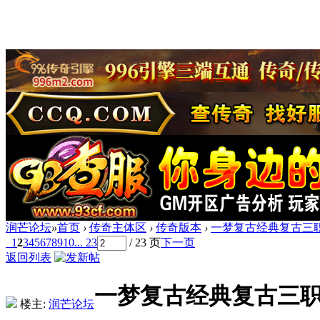
润芒论坛
»
首页
›
传奇主体区
›
传奇版本
›
一梦复古经典复古三职
1
2
3
4
5
6
7
8
9
10
... 23
/ 23 页
下一页
返回列表
一梦复古经典复古三职
楼主:
润芒论坛