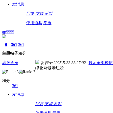
发消息
回复
支持
反对
使用道具
举报
qp5555
0
361
361
主题
帖子
积分
高级会员
发表于 2025-5-22 22:27:02
|
显示全部楼层
绿化姹紫嫣红毁
积分
361
发消息
回复
支持
反对