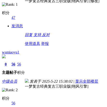
一梦复古经典复古三职业版[翎风引擎] [修改]
积分
47
发消息
回复
支持
反对
使用道具
举报
wsmiaoyu1
0
56
56
主题
帖子
积分
中级会员
发表于 2025-5-22 15:38:02
|
显示全部楼层
一梦复古经典复古三职业版[翎风引擎]
积分
56