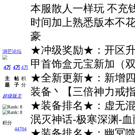
本服散人一样玩 不充钱
时间加上熟悉版本不花
豪
★冲级奖励★：开区
润芒论坛
甲首饰盒元宝新加（双
4万
4万
4万
★全新更新★：新增四
主
帖
积
题
子
分
装备丶【三倍神力戒
超级版主
★装备排名★：虚无混
泯灭神话-极寒深渊-血雨腥
积分
44704
★装备排名★：幽冥噬