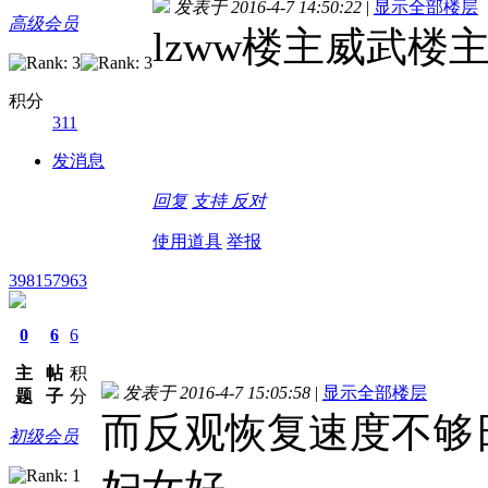
发表于 2016-4-7 14:50:22
|
显示全部楼层
高级会员
lzww楼主威武楼
积分
311
发消息
回复
支持
反对
使用道具
举报
398157963
0
6
6
主
帖
积
发表于 2016-4-7 15:05:58
|
显示全部楼层
题
子
分
而反观恢复速度不够
初级会员
妇女好