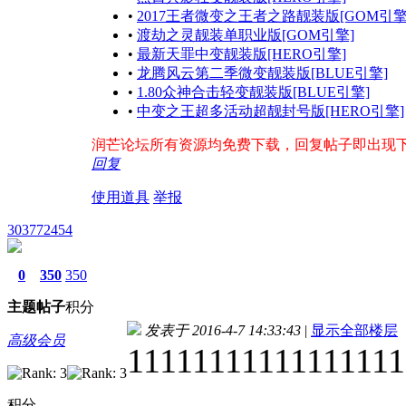
•
2017王者微变之王者之路靓装版[GOM引擎
•
渡劫之灵靓装单职业版[GOM引擎]
•
最新天罪中变靓装版[HERO引擎]
•
龙腾风云第二季微变靓装版[BLUE引擎]
•
1.80众神合击轻变靓装版[BLUE引擎]
•
中变之王超多活动超靓封号版[HERO引擎]
润芒论坛所有资源均免费下载，回复帖子即出现下载地址
回复
使用道具
举报
303772454
0
350
350
主题
帖子
积分
发表于 2016-4-7 14:33:43
|
显示全部楼层
高级会员
11111111111111111
积分