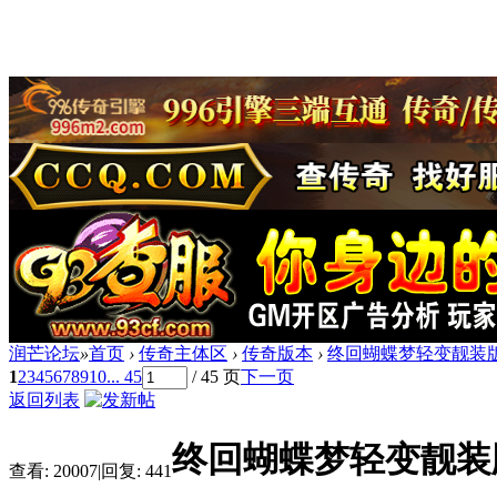
润芒论坛
»
首页
›
传奇主体区
›
传奇版本
›
终回蝴蝶梦轻变靓装版[
1
2
3
4
5
6
7
8
9
10
... 45
/ 45 页
下一页
返回列表
终回蝴蝶梦轻变靓装版
查看:
20007
|
回复:
441