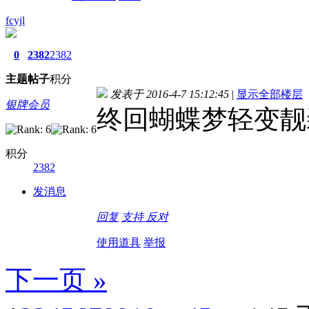
fcyjl
0
2382
2382
主题
帖子
积分
发表于 2016-4-7 15:12:45
|
显示全部楼层
银牌会员
终回蝴蝶梦轻变靓
积分
2382
发消息
回复
支持
反对
使用道具
举报
下一页 »