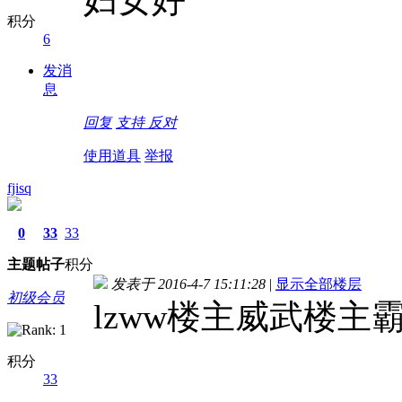
积分
6
发消
息
回复
支持
反对
使用道具
举报
fjisq
0
33
33
主题
帖子
积分
发表于 2016-4-7 15:11:28
|
显示全部楼层
初级会员
lzww楼主威武楼主
积分
33