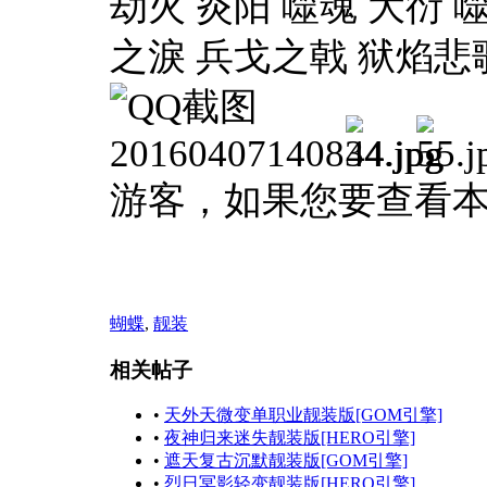
劫火 炎阳 噬魂 大衍 
之淚 兵戈之戟 狱焰悲
游客，如果您要查看
蝴蝶
,
靓装
相关帖子
•
天外天微变单职业靓装版[GOM引擎]
•
夜神归来迷失靓装版[HERO引擎]
•
遮天复古沉默靓装版[GOM引擎]
•
烈日冥影轻变靓装版[HERO引擎]