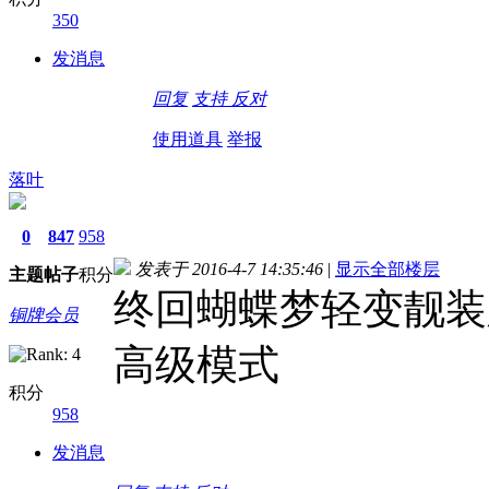
350
发消息
回复
支持
反对
使用道具
举报
落叶
0
847
958
发表于 2016-4-7 14:35:46
|
显示全部楼层
主题
帖子
积分
终回蝴蝶梦轻变靓装版[
铜牌会员
高级模式
积分
958
发消息