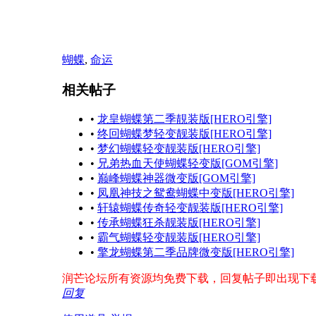
蝴蝶
,
命运
相关帖子
•
龙皇蝴蝶第二季靚装版[HERO引擎]
•
终回蝴蝶梦轻变靓装版[HERO引擎]
•
梦幻蝴蝶轻变靓装版[HERO引擎]
•
兄弟热血天使蝴蝶轻变版[GOM引擎]
•
巅峰蝴蝶神器微变版[GOM引擎]
•
凤凰神技之鸳鸯蝴蝶中变版[HERO引擎]
•
轩辕蝴蝶传奇轻变靓装版[HERO引擎]
•
传承蝴蝶狂杀靓装版[HERO引擎]
•
霸气蝴蝶轻变靓装版[HERO引擎]
•
擎龙蝴蝶第二季品牌微变版[HERO引擎]
润芒论坛所有资源均免费下载，回复帖子即出现下载地址！
回复