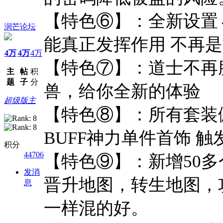
【特色⑥】：全新设置
润芒论坛
能真正发挥作用 不再是
4万
4万
4万
【特色⑦】：道士不再脆
主
帖
积
题
子
分
兽，给你全新的体验
超级版主
【特色⑧】：所有套装佩带
BUFF神力单件首饰 
积分
44706
【特色⑨】：新增50
发消
晋升地图，转生地图，
息
一样混的好。