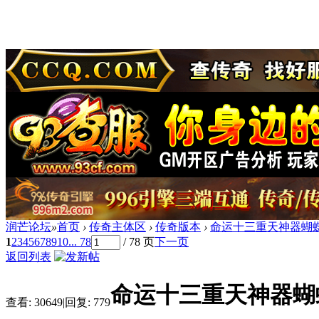
润芒论坛
»
首页
›
传奇主体区
›
传奇版本
›
命运十三重天神器蝴蝶B
1
2
3
4
5
6
7
8
9
10
... 78
/ 78 页
下一页
返回列表
命运十三重天神器蝴蝶
查看:
30649
|
回复:
779