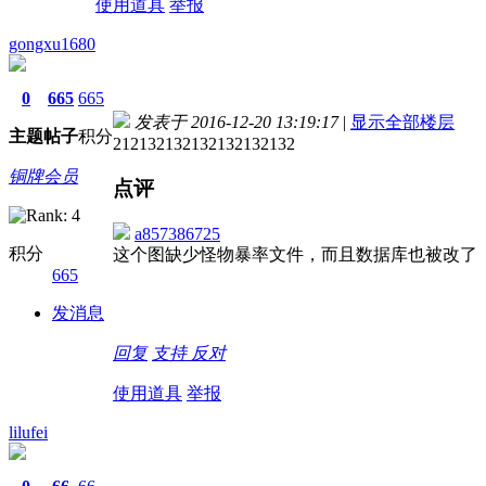
使用道具
举报
gongxu1680
0
665
665
发表于 2016-12-20 13:19:17
|
显示全部楼层
主题
帖子
积分
212132132132132132132
铜牌会员
点评
a857386725
积分
这个图缺少怪物暴率文件，而且数据库也被改了
665
发消息
回复
支持
反对
使用道具
举报
lilufei