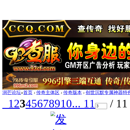
润芒论坛
»
首页
›
传奇主体区
›
传奇版本
›
创世沉默专属神器特色
1
2
3
4
5
6
7
8
9
10
... 11
/ 1