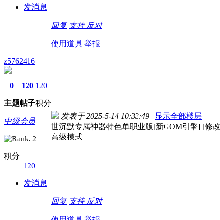
发消息
回复
支持
反对
使用道具
举报
z5762416
0
120
120
主题
帖子
积分
发表于 2025-5-14 10:33:49
|
显示全部楼层
中级会员
世沉默专属神器特色单职业版[新GOM引擎] [修改
高级模式
积分
120
发消息
回复
支持
反对
使用道具
举报