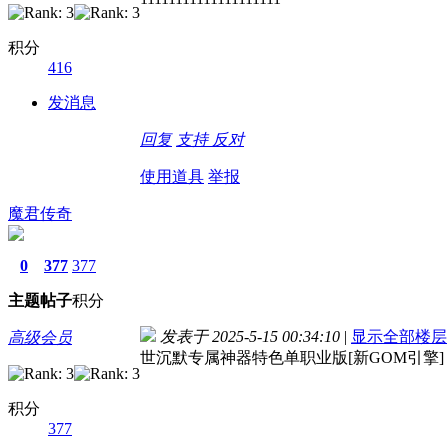
积分
416
发消息
回复
支持
反对
使用道具
举报
魔君传奇
0
377
377
主题
帖子
积分
发表于 2025-5-15 00:34:10
|
显示全部楼层
高级会员
世沉默专属神器特色单职业版[新GOM引擎] 
积分
377