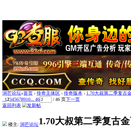
润芒论坛
»
首页
›
传奇主体区
›
传奇版本
›
1.70大叔第二季复古
1
2
3
4
5
6
7
8
9
10
... 46
/ 46 页
下一页
返回列表
1.70大叔第二季复古
楼主:
润芒论坛