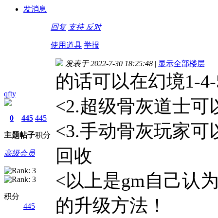
发消息
回复
支持
反对
使用道具
举报
发表于 2022-7-30 18:25:48
|
显示全部楼层
的话可以在幻境1-4-
qfty
<2.超级骨灰道士
0
445
445
<3.手动骨灰玩家可
主题
帖子
积分
回收
高级会员
<以上是gm自己认
积分
的升级方法！
445