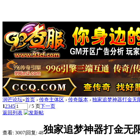
润芒论坛
»
首页
›
传奇主体区
›
传奇版本
›
独家追梦神器打金无限
1
2
3
4
5
/ 5 页
下一页
返回列表
独家追梦神器打金无限
查看:
3007
|
回复:
48