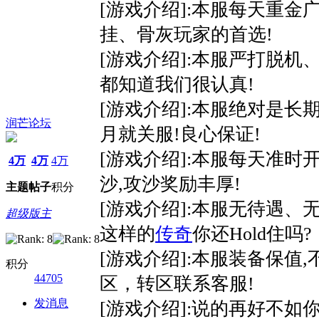
[游戏介绍]:本服每天重
挂、骨灰玩家的首选!
[游戏介绍]:本服严打脱机
都知道我们很认真!
[游戏介绍]:本服绝对是
润芒论坛
月就关服!良心保证!
[游戏介绍]:本服每天准
4万
4万
4万
沙,攻沙奖励丰厚!
主题
帖子
积分
[游戏介绍]:本服无待遇、
超级版主
这样的
传奇
你还Hold住吗?
[游戏介绍]:本服装备保值
积分
44705
区，转区联系客服!
发消息
[游戏介绍]:说的再好不