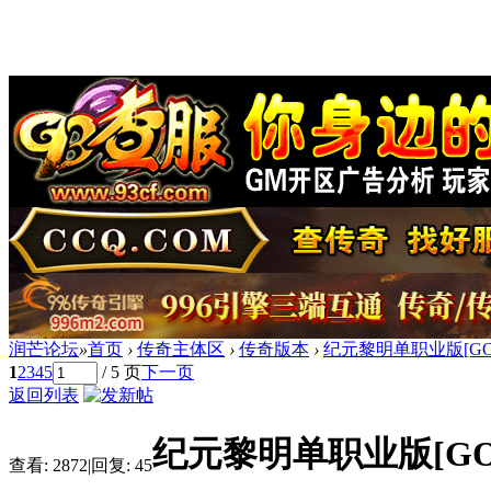
润芒论坛
»
首页
›
传奇主体区
›
传奇版本
›
纪元黎明单职业版[GO
1
2
3
4
5
/ 5 页
下一页
返回列表
纪元黎明单职业版[G
查看:
2872
|
回复:
45