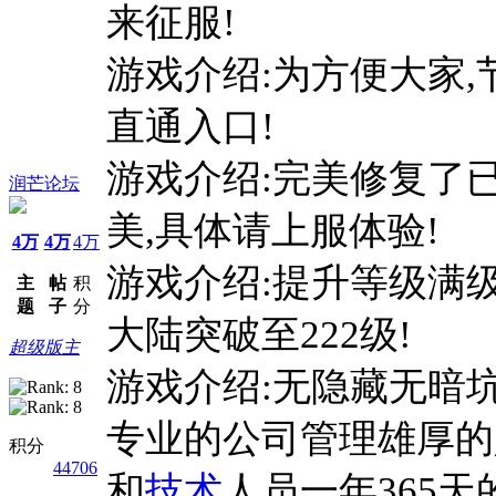
来征服!
游戏介绍:为方便大家
直通入口!
游戏介绍:完美修复了已
润芒论坛
美,具体请上服体验!
4万
4万
4万
游戏介绍:提升等级满级至
主
帖
积
题
子
分
大陆突破至222级!
超级版主
游戏介绍:无隐藏无暗
专业的公司管理雄厚的
积分
44706
和
技术
人员一年365