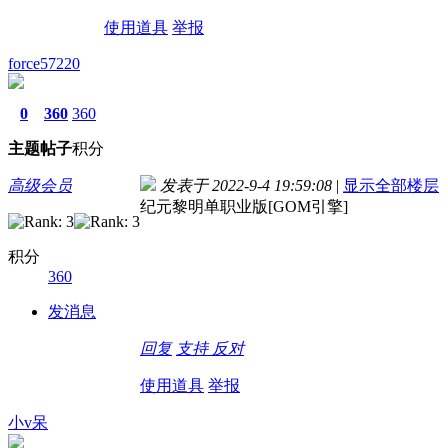
使用道具
举报
force57220
0
360
360
主题
帖子
积分
高级会员
发表于 2022-9-4 19:59:08
|
显示全部楼层
纪元黎明单职业版[GOM引擎]
积分
360
发消息
回复
支持
反对
使用道具
举报
小v呆