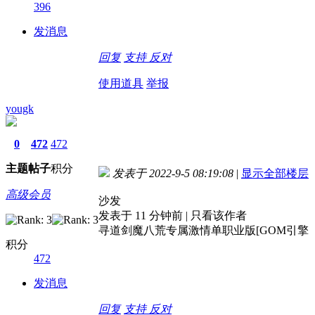
396
发消息
回复
支持
反对
使用道具
举报
yougk
0
472
472
主题
帖子
积分
发表于 2022-9-5 08:19:08
|
显示全部楼层
高级会员
沙发
发表于 11 分钟前 | 只看该作者
寻道剑魔八荒专属激情单职业版[GOM引擎
积分
472
发消息
回复
支持
反对