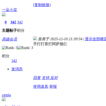
[复制链接]
一朵小花
0
342
342
主题
帖子
积分
发表于 2025-12-10 21:39:54
|
显示全部楼
高级会员
手打打算打阿萨德仨
积分
342
发消息
回复
支持
反对
使用道具
举报
zgtpla