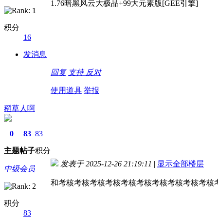
1.76暗黑风云大极品+99大元素版[GEE引擎]
积分
16
发消息
回复
支持
反对
使用道具
举报
稻草人啊
0
83
83
主题
帖子
积分
发表于 2025-12-26 21:19:11
|
显示全部楼层
中级会员
和考核考核考核考核考核考核考核考核考核考核
积分
83