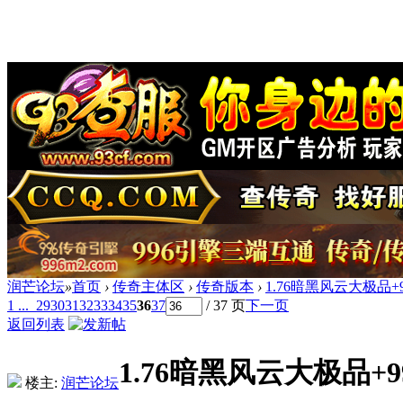
润芒论坛
»
首页
›
传奇主体区
›
传奇版本
›
1.76暗黑风云大极品+
1 ...
29
30
31
32
33
34
35
36
37
/ 37 页
下一页
返回列表
1.76暗黑风云大极品+
楼主:
润芒论坛