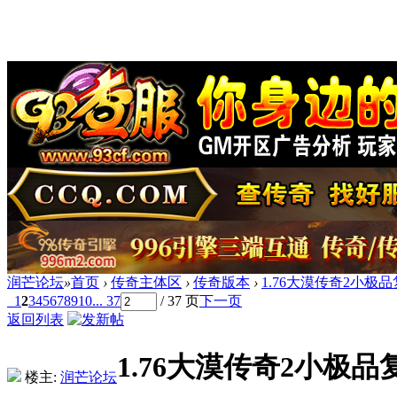
润芒论坛
»
首页
›
传奇主体区
›
传奇版本
›
1.76大漠传奇2小极
1
2
3
4
5
6
7
8
9
10
... 37
/ 37 页
下一页
返回列表
1.76大漠传奇2小极品
楼主:
润芒论坛