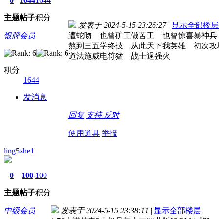
0
1644
1644
主题
帖子
积分
发表于 2024-5-15 23:26:27
|
显示全部楼层
银牌会员
遭蛇吻 也曾矿工做苦工 也曾惊喜暴神兵
熬到三五学终技 从此天下我英雄 初次攻
道法施威电符猛 战士逞强火
积分
1644
发消息
回复
支持
反对
使用道具
举报
ling5zhe1
0
100
100
主题
帖子
积分
中级会员
发表于 2024-5-15 23:38:11
|
显示全部楼层