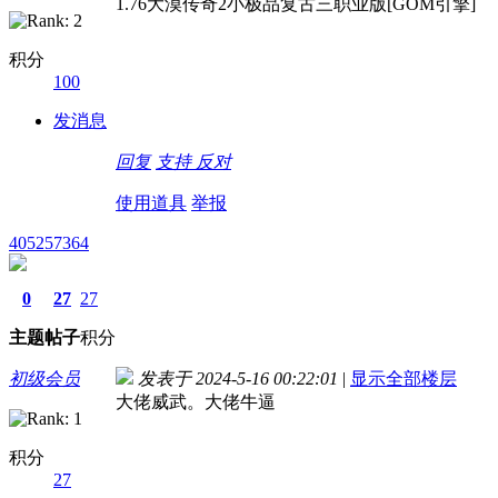
1.76大漠传奇2小极品复古三职业版[GOM引擎]
积分
100
发消息
回复
支持
反对
使用道具
举报
405257364
0
27
27
主题
帖子
积分
初级会员
发表于 2024-5-16 00:22:01
|
显示全部楼层
大佬威武。大佬牛逼
积分
27